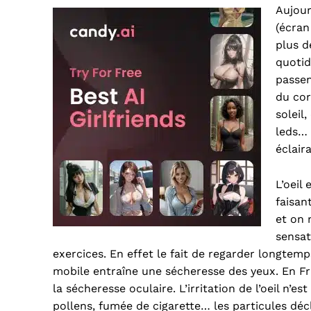
Aujour
(écran
plus d
quotid
passen
du cor
soleil
leds… 
éclaira
L’oeil
faisan
et on 
sensat
exercices. En effet le fait de regarder longtem
mobile entraîne une sécheresse des yeux. En Fr
la sécheresse oculaire. L’irritation de l’oeil n’
pollens, fumée de cigarette… les particules déc