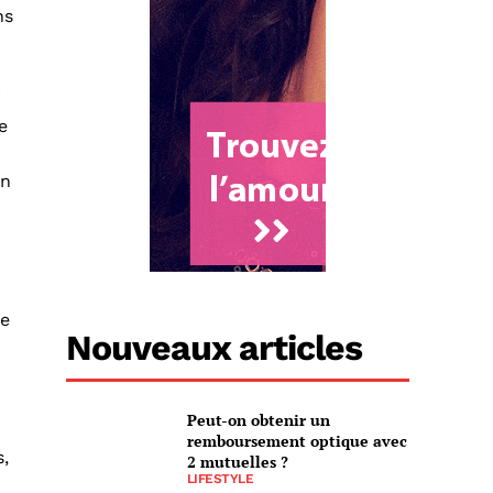
ns
i
e
an
ue
Nouveaux articles
Peut-on obtenir un
remboursement optique avec
s,
2 mutuelles ?
LIFESTYLE