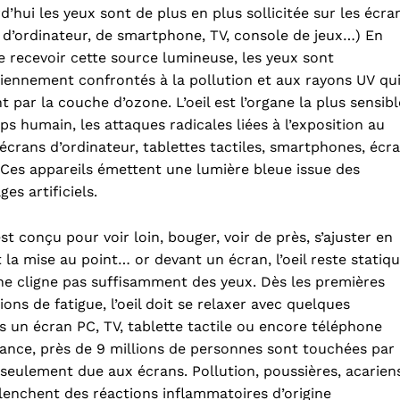
d’hui les yeux sont de plus en plus sollicitée sur les écra
 d’ordinateur, de smartphone, TV, console de jeux…) En
e recevoir cette source lumineuse, les yeux sont
iennement confrontés à la pollution et aux rayons UV qu
t par la couche d’ozone. L’oeil est l’organe la plus sensibl
ps humain, les attaques radicales liées à l’exposition au
, écrans d’ordinateur, tablettes tactiles, smartphones, écr
Ces appareils émettent une lumière bleue issue des
ges artificiels.
 est conçu pour voir loin, bouger, voir de près, s’ajuster en
t la mise au point… or devant un écran, l’oeil reste statiq
ne cligne pas suffisamment des yeux. Dès les premières
ions de fatigue, l’oeil doit se relaxer avec quelques
ps un écran PC, TV, tablette tactile ou encore téléphone
ance, près de 9 millions de personnes sont touchées par
est seulement due aux écrans. Pollution, poussières, acarien
lenchent des réactions inflammatoires d’origine