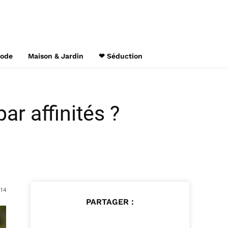
Mode
Maison & Jardin
❤ Séduction
ar affinités ?
014
PARTAGER :