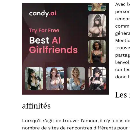
Avec l
person
rencon
commu
généra
Meetic
trouve
partag
l’envo
confes
donc l
Les 
affinités
Lorsqu’il s’agit de trouver l’amour, il n’y a pas 
nombre de sites de rencontres différents pour 