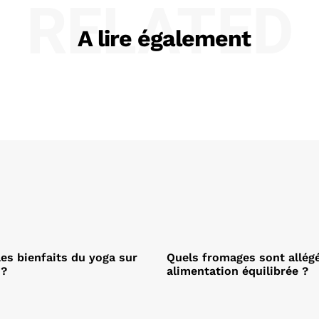
RELATED
A lire également
les bienfaits du yoga sur
Quels fromages sont allég
 ?
alimentation équilibrée ?