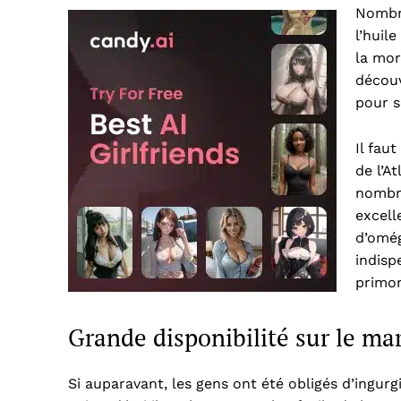
Nombre
l’huil
la mor
découv
pour s
Il fau
de l’A
nombre
excell
d’omég
indisp
primor
Grande disponibilité sur le ma
Si auparavant, les gens ont été obligés d’ingurg