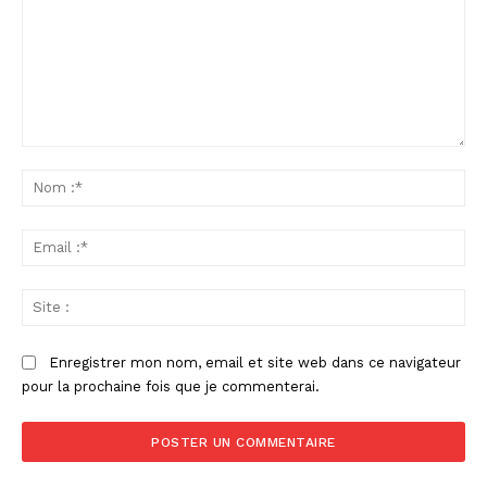
Commenter
:
No
:*
Ema
:*
Sit
:
Enregistrer mon nom, email et site web dans ce navigateur
pour la prochaine fois que je commenterai.