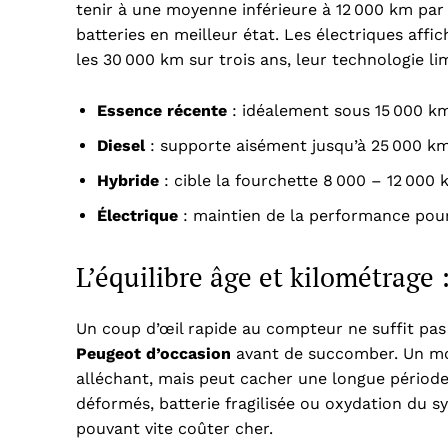
tenir à une moyenne inférieure à 12 000 km pa
batteries en meilleur état. Les électriques aff
les 30 000 km sur trois ans, leur technologie l
Essence récente
: idéalement sous 15 000 k
Diesel
: supporte aisément jusqu’à 25 000 k
Hybride
: cible la fourchette 8 000 – 12 000
Électrique
: maintien de la performance pour
L’équilibre âge et kilométrage
Un coup d’œil rapide au compteur ne suffit pas 
Peugeot d’occasion
avant de succomber. Un mo
alléchant, mais peut cacher une longue période 
déformés, batterie fragilisée ou oxydation du 
pouvant vite coûter cher.