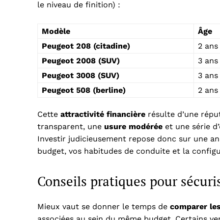
le niveau de finition) :
Modèle
Âge
Peugeot 208 (citadine)
2 ans
Peugeot 2008 (SUV)
3 ans
Peugeot 3008 (SUV)
3 ans
Peugeot 508 (berline)
2 ans
Cette
attractivité financière
résulte d’une réput
transparent, une
usure modérée
et une série d’
Investir judicieusement repose donc sur une an
budget, vos habitudes de conduite et la configu
Conseils pratiques pour sécuri
Mieux vaut se donner le temps de
comparer les
associées au sein du même budget. Certains v