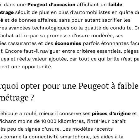
ir dans une
Peugeot d’occasion
affichant un
faible
étrage
séduit de plus en plus d’automobilistes en quête d
té
et de bonnes affaires, sans pour autant sacrifier les
res avancées technologiques ou la qualité de conduite. C
’achat attire par sa promesse d’usure modérée, ses
ies rassurantes et des
économies
parfois étonnantes fac
f. Encore faut-il naviguer entre critères essentiels, pièges
ques et réelle valeur ajoutée, car tout ce qui brille n’est p
ent une opportunité.
quoi opter pour une Peugeot à faible
métrage ?
éhicule a roulé, mieux il conserve ses
pièces d’origine
et
ichant moins de 10 000 kilomètres, l’intérieur paraît
ès peu de signes d’usure. Les modèles récents
 comme la connectivité smartphone, les aides à la