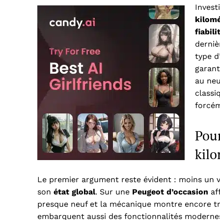
Invest
kilom
fiabili
derniè
type d
garant
au neu
classi
forcém
Pour
kilo
Le premier argument reste évident : moins un v
son
état global
. Sur une
Peugeot d’occasion
aff
presque neuf et la mécanique montre encore tr
embarquent aussi des fonctionnalités modernes