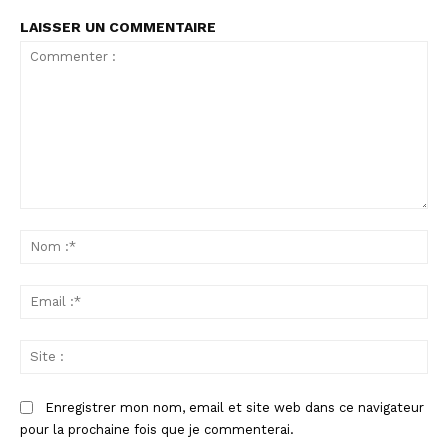
LAISSER UN COMMENTAIRE
Commenter
:
No
:*
Ema
:*
Sit
:
Enregistrer mon nom, email et site web dans ce navigateur
pour la prochaine fois que je commenterai.