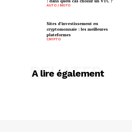
: dans quels cas choisir un VTC ?
AUTO / MOTO
Sites d’investissement en
cryptomonnaie : les meilleures
plateformes
CRYPTO
RELATED
A lire également