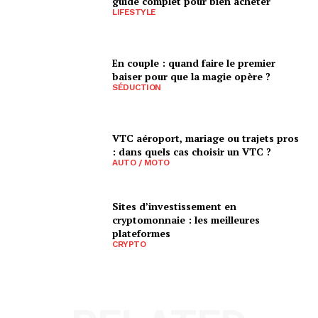
guide complet pour bien acheter
LIFESTYLE
En couple : quand faire le premier
baiser pour que la magie opère ?
SÉDUCTION
VTC aéroport, mariage ou trajets pros
: dans quels cas choisir un VTC ?
AUTO / MOTO
Sites d’investissement en
cryptomonnaie : les meilleures
plateformes
CRYPTO