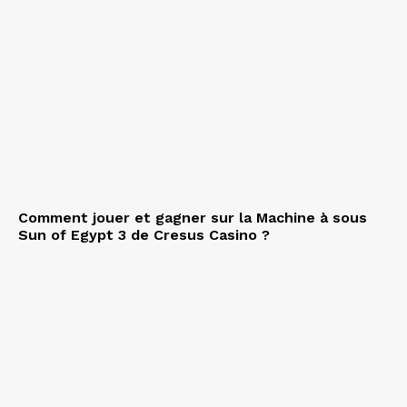
Comment jouer et gagner sur la Machine à sous
Sun of Egypt 3 de Cresus Casino ?