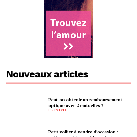
Nouveaux articles
Peut-on obtenir un remboursement
optique avec 2 mutuelles ?
LIFESTYLE
Petit voilier à vendre d’occasion :