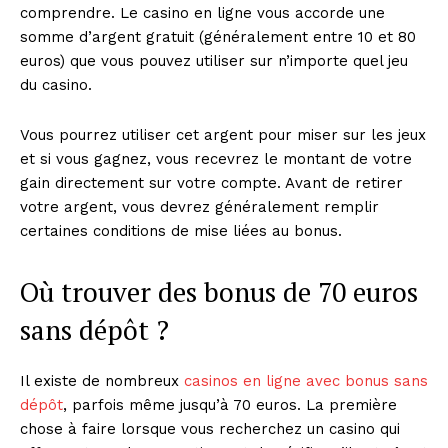
comprendre. Le casino en ligne vous accorde une
somme d’argent gratuit (généralement entre 10 et 80
euros) que vous pouvez utiliser sur n’importe quel jeu
du casino.
Vous pourrez utiliser cet argent pour miser sur les jeux
et si vous gagnez, vous recevrez le montant de votre
gain directement sur votre compte. Avant de retirer
votre argent, vous devrez généralement remplir
certaines conditions de mise liées au bonus.
Où trouver des bonus de 70 euros
sans dépôt ?
Il existe de nombreux
casinos en ligne avec bonus sans
dépôt
, parfois même jusqu’à 70 euros. La première
chose à faire lorsque vous recherchez un casino qui