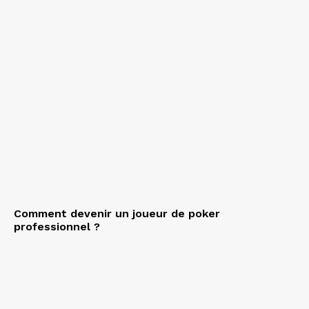
Comment devenir un joueur de poker
professionnel ?