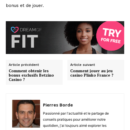
bonus et de jouer.
Article précédent
Article suivant
Comment obtenir les
Comment jouer au jeu
bonus exclusifs Betzino
casino Plinko France ?
Casino ?
Pierres Borde
Passionné par l'actualité et le partage de
conseils pratiques pour améliorer notre
quotidien, j'ai toujours aimé explorer les