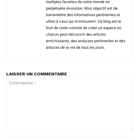
multiples facettes de notre monde en
perpétuelle évolution. Mon objectif est de
transmettre des informations pertinentes et
utiles à ceux qui m'entourent. Ce blog est le
fruit de cette volonté de créer un espace où
chacun peut découvrir des articles
enrichissants, des analyses pertinentes et des
astuces de la vie de tous les jours.
LAISSER UN COMMENTAIRE
Commenter