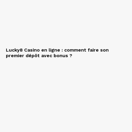
Lucky8 Casino en ligne : comment faire son
premier dépôt avec bonus ?