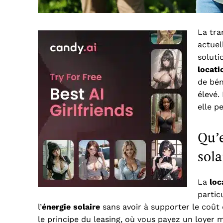
La tra
actuel
soluti
locati
de bén
élevé.
elle p
Qu’e
sola
La
loc
partic
l’
énergie solaire
sans avoir à supporter le coût 
le principe du leasing, où vous payez un loyer m